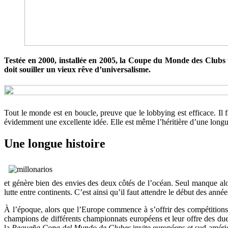
Testée en 2000, installée en 2005, la Coupe du Monde des Clubs ten
doit souiller un vieux rêve d’universalisme.
Tout le monde est en boucle, preuve que le lobbying est efficace. Il 
évidemment une excellente idée. Elle est même l’héritière d’une longue
Une longue histoire
et génère bien des envies des deux côtés de l’océan. Seul manque alor
lutte entre continents. C’est ainsi qu’il faut attendre le début des anné
À l’époque, alors que l’Europe commence à s’offrir des compétition
champions de différents championnats européens et leur offre des due
la
Pequeña Copa del Mundo de Clubes
invite européens et sud-améric