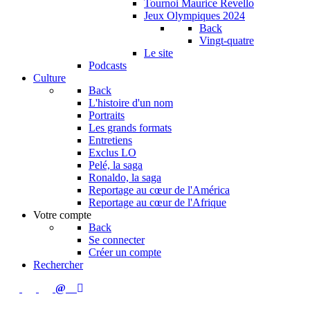
Tournoi Maurice Revello
Jeux Olympiques 2024
Back
Vingt-quatre
Le site
Podcasts
Culture
Back
L'histoire d'un nom
Portraits
Les grands formats
Entretiens
Exclus LO
Pelé, la saga
Ronaldo, la saga
Reportage au cœur de l'América
Reportage au cœur de l'Afrique
Votre compte
Back
Se connecter
Créer un compte
Rechercher