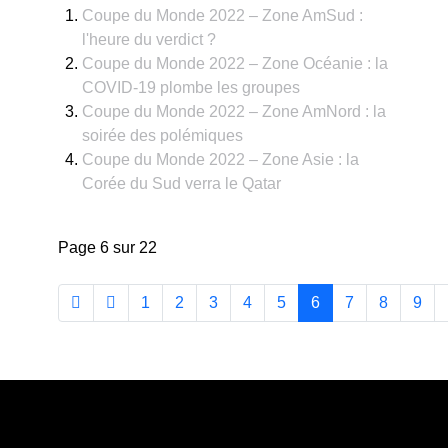
Coupe du Monde 2022 – Zone AmSud :
l'heure du verdict ?
Coupe du Monde 2022 – Zone Océanie : la
COVID-19 plombe les groupes
Coupe du Monde 2022 – Zone AmNord : la
soirée des polémiques
Coupe du Monde 2022 – Zone Asie : la
Corée du Sud verra le Qatar
Page 6 sur 22
1
2
3
4
5
6
7
8
9