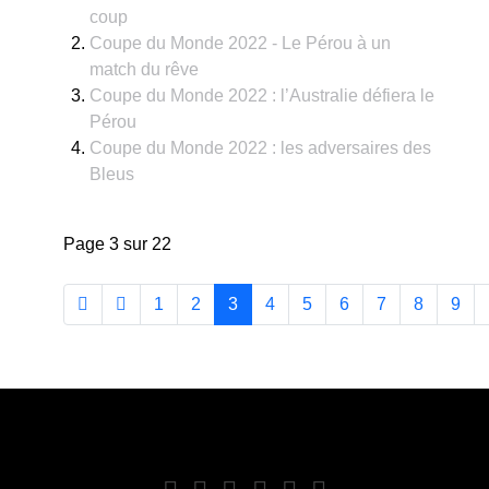
coup
Coupe du Monde 2022 - Le Pérou à un
match du rêve
Coupe du Monde 2022 : l’Australie défiera le
Pérou
Coupe du Monde 2022 : les adversaires des
Bleus
Page 3 sur 22
1
2
3
4
5
6
7
8
9