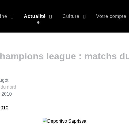
ine
Actualité
Culture
Votre compte
mpions league : matchs du
ugot
 du nord
e 2010
2010