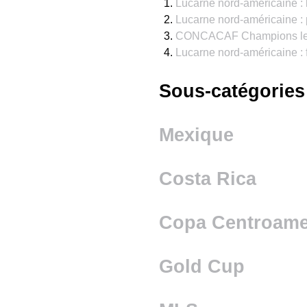
Lucarne nord-américaine : l
Lucarne nord-américaine : p
CONCACAF Champions leag
Lucarne nord-américaine : 
Sous-catégories
Mexique
Costa Rica
Copa Centroame
Gold Cup