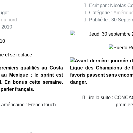
Écrit par :
Nicolas C
ugot
Catégorie :
Amérique
 du nord
Publié le : 30 Sept
e 2010
Jeudi 30 septembre
010
Avant dernière journée 
remiers qualifiés au Costa
Ligue des Champions de 
 au Mexique : le sprint est
favoris passent sans encom
. En bonus cette semaine,
danger.
arler français.
Lire la suite : CONCACAF Champions league :
d-américaine : French touch
premiers