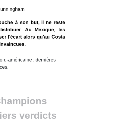
uche à son but, il ne reste
istribuer. Au Mexique, les
er l’écart alors qu’au Costa
 invaincues.
ces.
hampions
iers verdicts