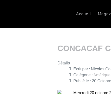
Accueil
Magaz
CONCACAF Cha
Détails
Écrit par :
Nicolas Co
Catégorie :
Amérique
Publié le : 20 Octobr
Mercredi 20 octobre 