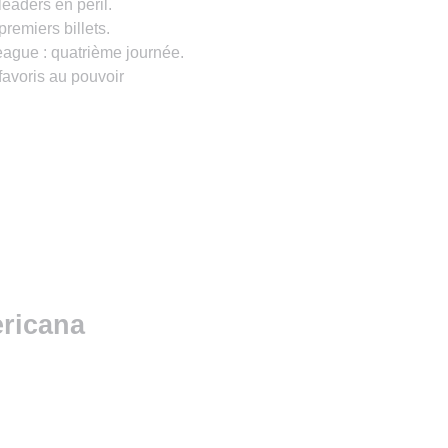
eaders en péril.
remiers billets.
ue : quatrième journée.
favoris au pouvoir
ricana