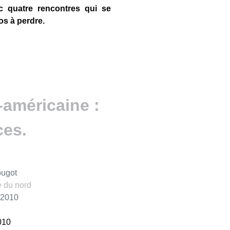
quatre rencontres qui se
os à perdre.
américaine :
ces.
ougot
 du nord
e 2010
010