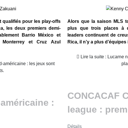
t qualifiés pour les play-offs
Alors que la saison MLS to
a, les deux premiers demi-
plus que trois places à d
bablement Barrio México et
leaders continuent de creus
, Monterrey et Cruz Azul
Rica, il n’y a plus d’équipes
Lire la suite : Lucarne nord-américaine : dernières
pla
ts.
CONCACAF C
américaine :
league : prem
Détails