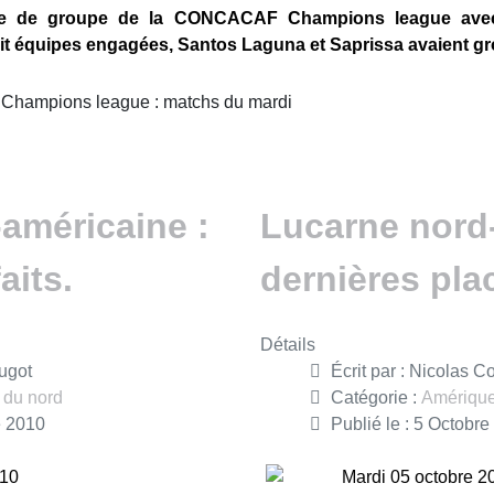
se de groupe de la CONCACAF Champions league avec 
uit équipes engagées, Santos Laguna et Saprissa avaient gr
 Champions league : matchs du mardi
américaine :
Lucarne nord-
aits.
dernières pla
Détails
ugot
Écrit par :
Nicolas C
 du nord
Catégorie :
Amérique
e 2010
Publié le : 5 Octobr
010
Mardi 05 octobre 2