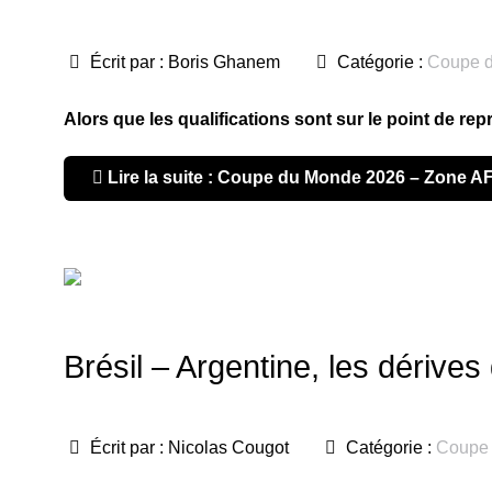
Écrit par :
Boris Ghanem
Catégorie :
Coupe 
Alors que les qualifications sont sur le point de re
Lire la suite : Coupe du Monde 2026 – Zone AF
Brésil – Argentine, les dérive
Écrit par :
Nicolas Cougot
Catégorie :
Coupe