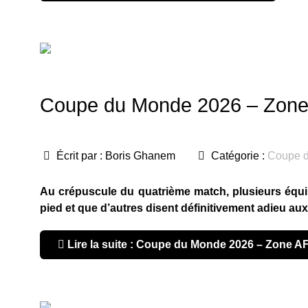
Coupe du Monde 2026 – Zone A
Écrit par :
Boris Ghanem
Catégorie :
Coupe 
Au crépuscule du quatrième match, plusieurs équipe
pied et que d’autres disent définitivement adieu au
Lire la suite : Coupe du Monde 2026 – Zone AF